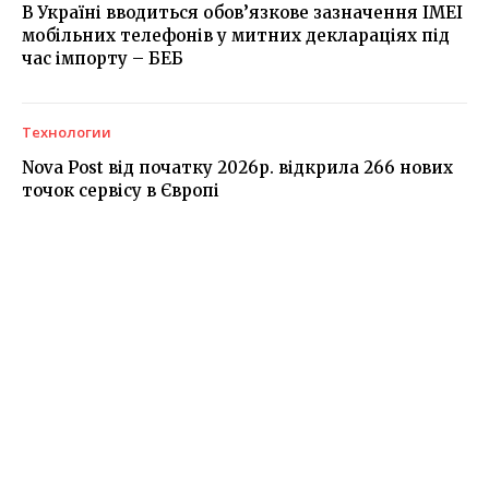
В Україні вводиться обов’язкове зазначення IMEI
мобільних телефонів у митних деклараціях під
час імпорту – БЕБ
Технологии
Nova Post від початку 2026р. відкрила 266 нових
точок сервісу в Європі