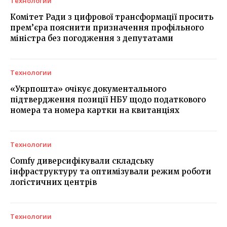
Технологии
Комітет Ради з цифрової трансформації просить
прем’єра пояснити призначення профільного
міністра без погодження з депутатами
Технологии
«Укрпошта» очікує документального
підтвердження позиції НБУ щодо податкового
номера та номера картки на квитанціях
Технологии
Comfy диверсифікували складську
інфраструктуру та оптимізували режим роботи
логістичних центрів
Технологии