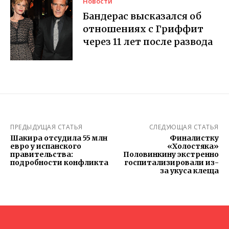
Новости
Бандерас высказался об
отношениях с Гриффит
через 11 лет после развода
ПРЕДЫДУЩАЯ СТАТЬЯ
СЛЕДУЮЩАЯ СТАТЬЯ
Шакира отсудила 55 млн
Финалистку
евро у испанского
«Холостяка»
правительства:
Половинкину экстренно
подробности конфликта
госпитализировали из-
за укуса клеща