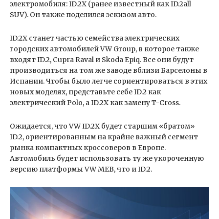
электромобиля: ID.2X (ранее известный как ID.2all
SUV). Он также поделился эскизом авто.
ID.2X станет частью семейства электрических
городских автомобилей VW Group, в которое также
входят ID.2, Cupra Raval и Skoda Epiq. Все они будут
производиться на том же заводе вблизи Барселоны в
Испании. Чтобы было легче сориентироваться в этих
новых моделях, представьте себе ID.2 как
электрический Polo, а ID.2X как замену T-Cross.
Ожидается, что VW ID.2X будет старшим «братом»
ID.2, ориентированным на крайне важный сегмент
рынка компактных кроссоверов в Европе.
Автомобиль будет использовать ту же укороченную
версию платформы VW MEB, что и ID.2.