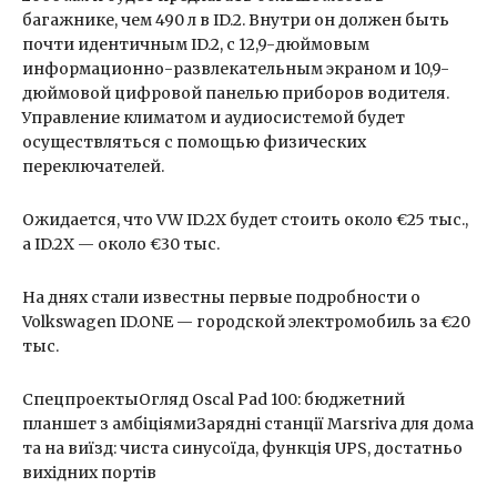
багажнике, чем 490 л в ID.2. Внутри он должен быть
почти идентичным ID.2, с 12,9-дюймовым
информационно-развлекательным экраном и 10,9-
дюймовой цифровой панелью приборов водителя.
Управление климатом и аудиосистемой будет
осуществляться с помощью физических
переключателей.
Ожидается, что VW ID.2X будет стоить около €25 тыс.,
а ID.2X — около €30 тыс.
На днях стали известны первые подробности о
Volkswagen ID.ONE — городской электромобиль за €20
тыс.
СпецпроектыОгляд Oscal Pad 100: бюджетний
планшет з амбіціямиЗарядні станції Marsriva для дома
та на виїзд: чиста синусоїда, функція UPS, достатньо
вихідних портів