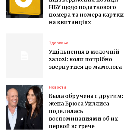
НБУ щодо податкового
номера та номера картки
на квитанціях
Здоровье
Ущільнення в молочній
залозі: коли потрібно
звернутися до мамолога
Новости
Была обручена с другим:
жена Брюса Уиллиса
поделилась
воспоминаниями об их
первой встрече