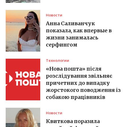
Новости
Анна Саливанчук
показала, как впервые в
жизни занималась
серфингом
Технологии
«Нова пошта» після
розслідування звільняє
причетних до випадку
жорстокого поводження із
собакою працівників
Новости
Квиткова поразила