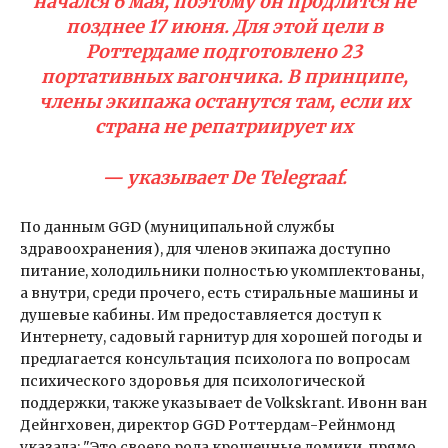
начался 6 мая, поэтому он продлится не
позднее 17 июня. Для этой цели в
Роттердаме подготовлено 23
портативных вагончика. В принципе,
члены экипажа останутся там, если их
страна не репатриирует их
— указывает De Telegraaf.
По данным GGD (муниципальной службы
здравоохранения), для членов экипажа доступно
питание, холодильники полностью укомплектованы,
а внутри, среди прочего, есть стиральные машины и
душевые кабины. Им предоставляется доступ к
Интернету, садовый гарнитур для хорошей погоды и
предлагается консультация психолога по вопросам
психического здоровья для психологической
поддержки, также указывает de Volkskrant. Ивонн ван
Дейнгховен, директор GGD Роттердам-Рейнмонд
указала: "Это своего рода крошечные домики, прямо